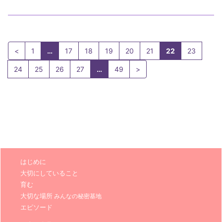
<
1
…
17
18
19
20
21
22
23
24
25
26
27
…
49
>
はじめに
大切にしていること
育む
大切な場所
みんなの秘密基地
エピソード