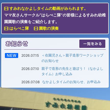
すみれなかよしタイムの動画がみられます。
ママ友さんサークル”はらぺこ隊”の皆様によるすみれ幼稚
園園歌の演奏をご紹介します。
はらぺこ隊
園歌の演奏
＜在園児さん＞親子造形ワークショップ
2026.07.15
のお知らせ
親子で造形の先生と遊ぼう！（なかよし
2026.07.10
タイム）お申し込み
なかよしタイムのお知らせ、お申込み
2026.07.08