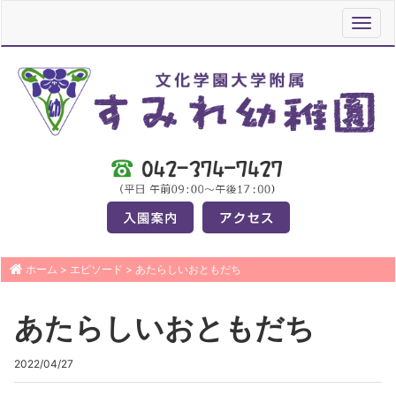
Toggl
navig
ホーム
>
エピソード
>
あたらしいおともだち
あたらしいおともだち
2022/04/27