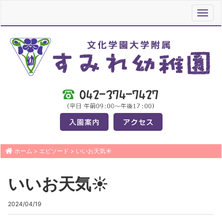
Toggl
navig
ホーム
>
エピソード
>
いいお天気☀
いいお天気☀
2024/04/19