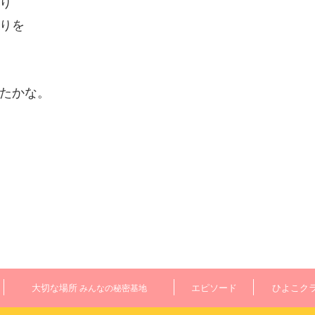
り
りを
たかな。
大切な場所
エピソード
ひよこク
みんなの秘密基地