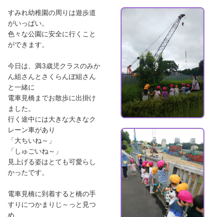
すみれ幼稚園の周りは遊歩道
がいっぱい。
色々な公園に安全に行くこと
ができます。
今日は、満3歳児クラスのみか
ん組さんとさくらんぼ組さん
と一緒に
電車見橋までお散歩に出掛け
ました。
行く途中には大きな大きなク
レーン車があり
「大ちいね～」
「しゅごいね～」
見上げる姿はとても可愛らし
かったです。
電車見橋に到着すると橋の手
すりにつかまりじ～っと見つ
め