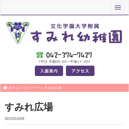
Toggl
navig
ホーム
>
エピソード
>
すみれ広場
すみれ広場
2023/02/06