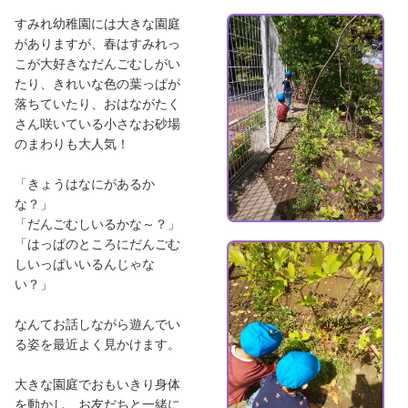
すみれ幼稚園には大きな園庭
がありますが、春はすみれっ
こが大好きなだんごむしがい
たり、きれいな色の葉っぱが
落ちていたり、おはながたく
さん咲いている小さなお砂場
のまわりも大人気！
「きょうはなにがあるか
な？」
「だんごむしいるかな～？」
「はっぱのところにだんごむ
しいっぱいいるんじゃな
い？」
なんてお話しながら遊んでい
る姿を最近よく見かけます。
大きな園庭でおもいきり身体
を動かし、お友だちと一緒に