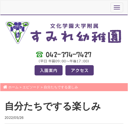
Toggl
navig
ホーム
>
エピソード
>
自分たちでする楽しみ
自分たちでする楽しみ
2022/05/26