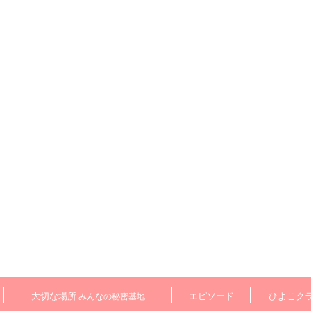
大切な場所
エピソード
ひよこク
みんなの秘密基地