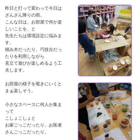
昨日と打って変わって今日は
ざんざん降りの雨。
こんな日は、お部屋で何か楽
しいことを、と
先生たちは環境設定に悩みま
す。
積み木だったり、巧技台だっ
たりを利用しながら
見立て遊びが楽しめるよう工
夫します。
お部屋の様子を覗きにいくと
まぁ楽しそう。
小さなスペースに何人か集ま
って
こしょこしょと
お家ごっこだったり、お医者
さんごっこだったり。